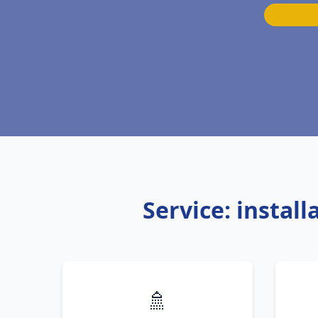
Service: insta
🚿