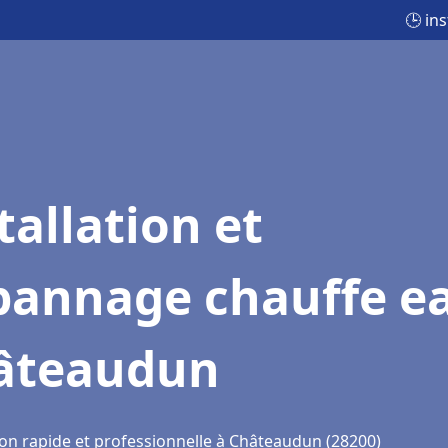
🕒 in
tallation et
pannage chauffe e
âteaudun
ion rapide et professionnelle à Châteaudun (28200)