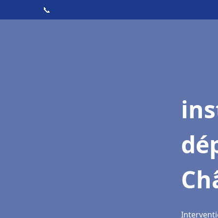
📞
ins
dé
Ch
Intervent