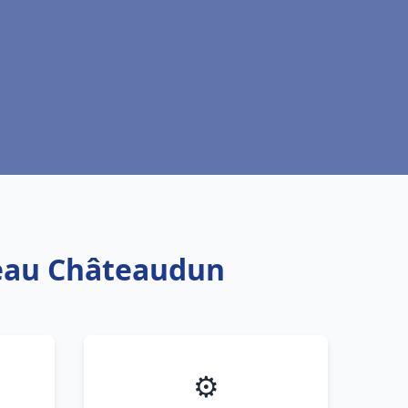
 eau Châteaudun
⚙️