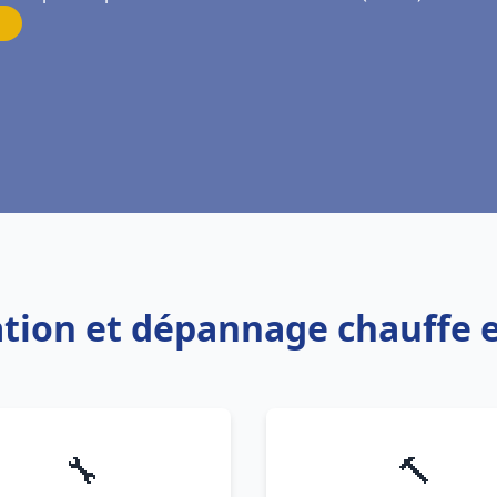
llation et dépannage chauffe
🔧
🔨