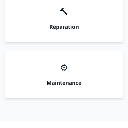
🔨
Réparation
⚙️
Maintenance