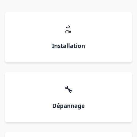
🚿
Installation
🔧
Dépannage