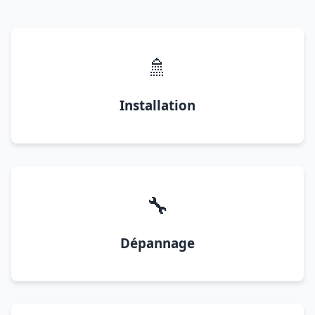
🚿
Installation
🔧
Dépannage