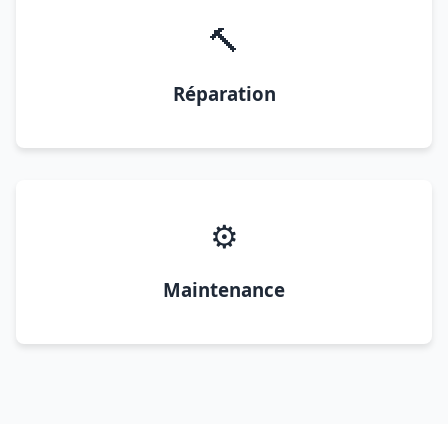
🔨
Réparation
⚙️
Maintenance