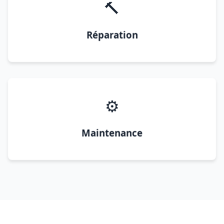
🔨
Réparation
⚙️
Maintenance