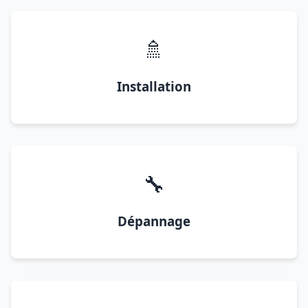
🚿
Installation
🔧
Dépannage