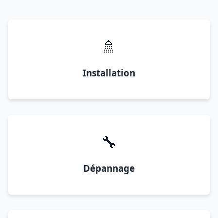
🚿
Installation
🔧
Dépannage