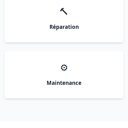
🔨
Réparation
⚙️
Maintenance