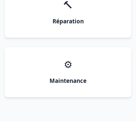
🔨
Réparation
⚙️
Maintenance