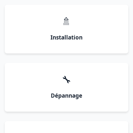
🚿
Installation
🔧
Dépannage