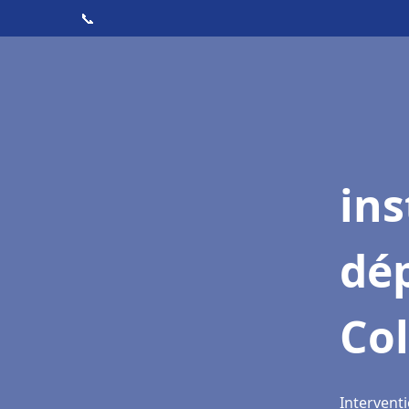
📞
ins
dé
Co
Intervent