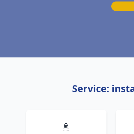
Service: ins
🚿