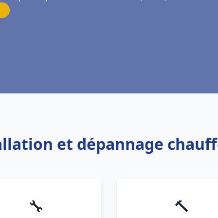
tallation et dépannage chauf
🔧
🔨