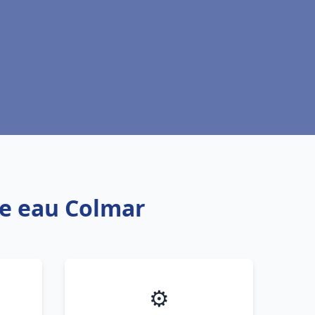
fe eau Colmar
⚙️