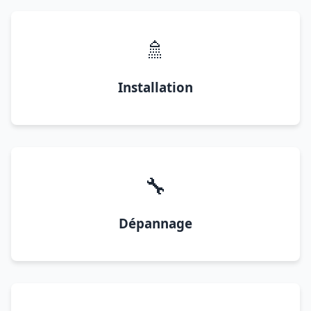
🚿
Installation
🔧
Dépannage