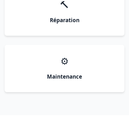
🔨
Réparation
⚙️
Maintenance