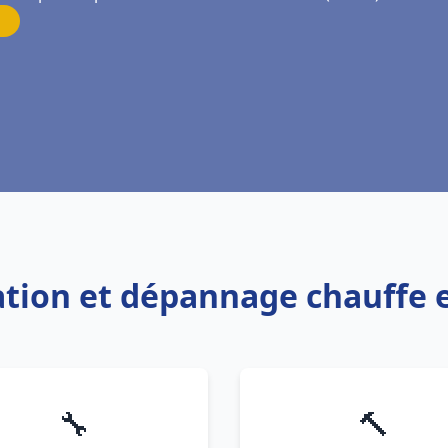
llation et dépannage chauffe
🔧
🔨