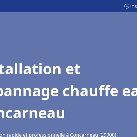
🕒 in
tallation et
pannage chauffe e
ncarneau
ion rapide et professionnelle à Concarneau (29900)