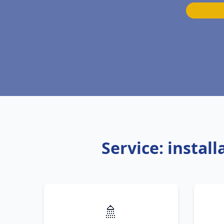
Service: insta
🚿