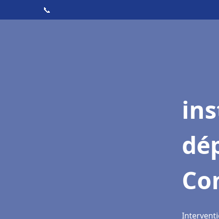
📞
ins
dé
Co
Intervent