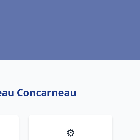
 eau Concarneau
⚙️