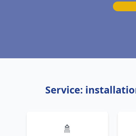
Service: installat
🚿