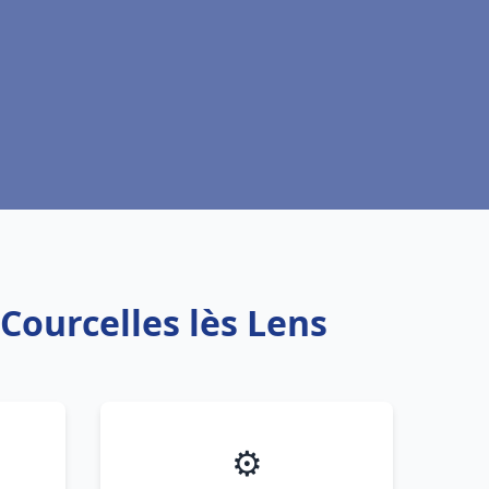
Courcelles lès Lens
⚙️