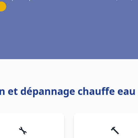
ion et dépannage chauffe eau 
🔧
🔨