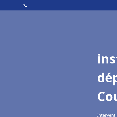
📞
ins
dé
Cou
Interventi