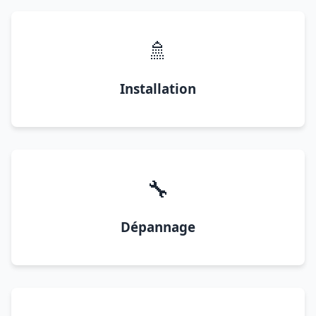
🚿
Installation
🔧
Dépannage