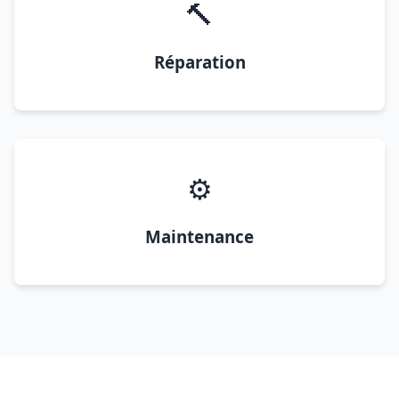
🔨
Réparation
⚙️
Maintenance