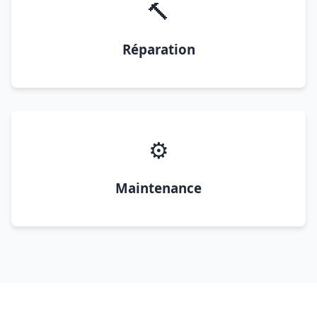
🔨
Réparation
⚙️
Maintenance