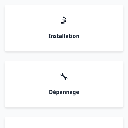
🚿
Installation
🔧
Dépannage