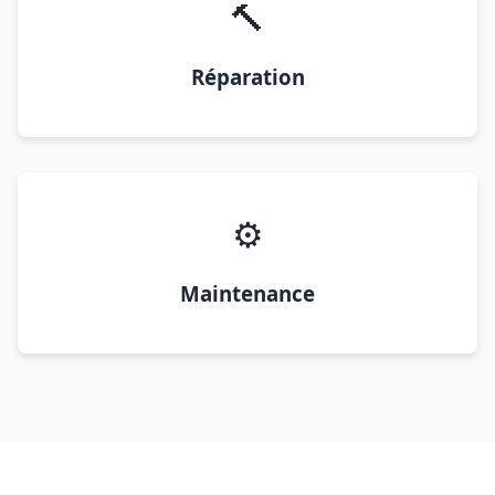
🔨
Réparation
⚙️
Maintenance