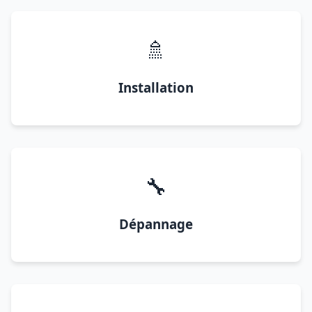
🚿
Installation
🔧
Dépannage