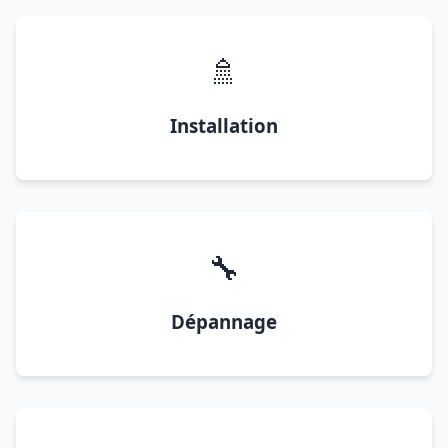
🚿
Installation
🔧
Dépannage