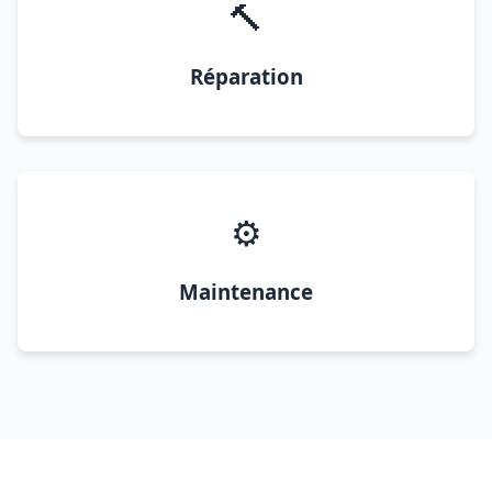
🔨
Réparation
⚙️
Maintenance