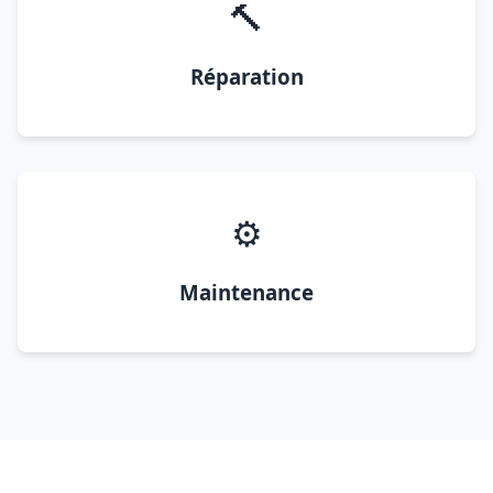
🔨
Réparation
⚙️
Maintenance