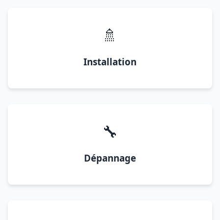
🚿
Installation
🔧
Dépannage