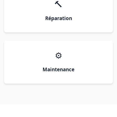
🔨
Réparation
⚙️
Maintenance