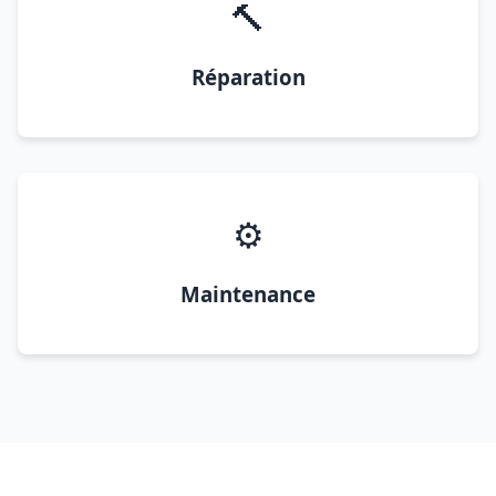
🔨
Réparation
⚙️
Maintenance