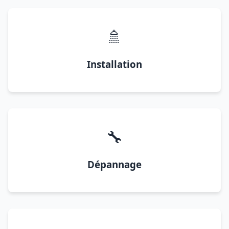
🚿
Installation
🔧
Dépannage