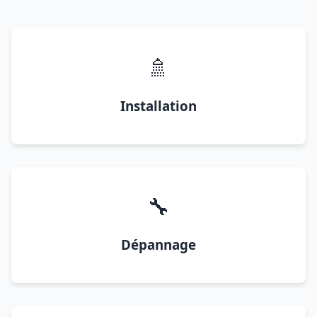
🚿
Installation
🔧
Dépannage