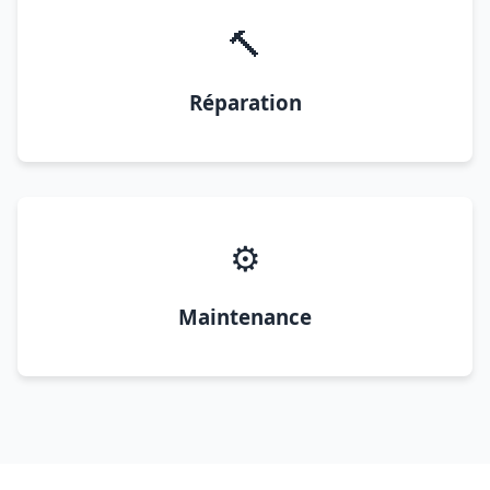
🔨
Réparation
⚙️
Maintenance