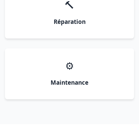
🔨
Réparation
⚙️
Maintenance