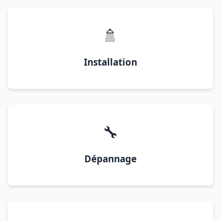
🚿
Installation
🔧
Dépannage