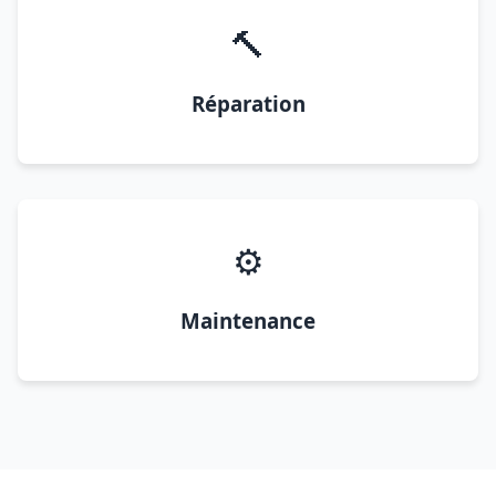
🔨
Réparation
⚙️
Maintenance