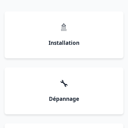
🚿
Installation
🔧
Dépannage