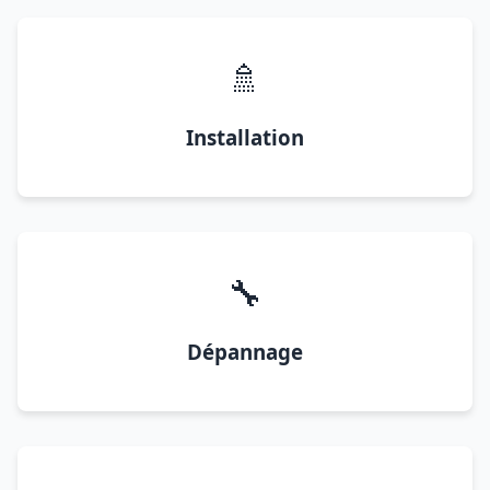
🚿
Installation
🔧
Dépannage