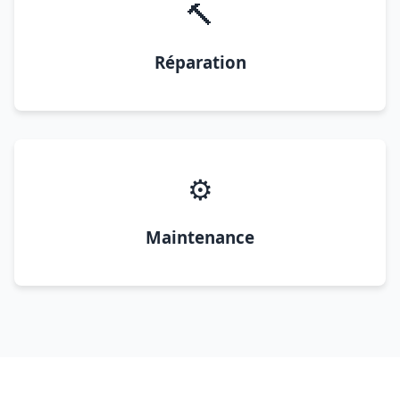
🔨
Réparation
⚙️
Maintenance