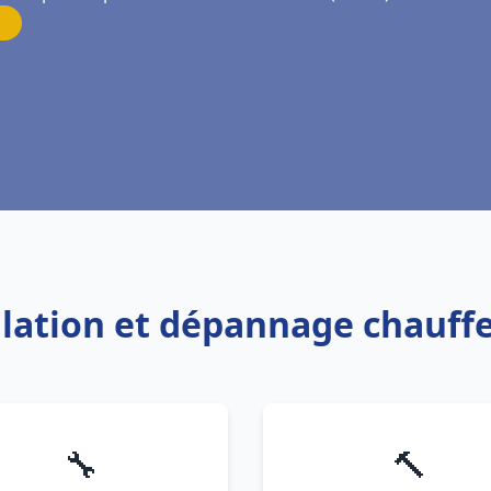
allation et dépannage chauf
🔧
🔨