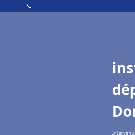
📞
ins
dé
Do
Intervent