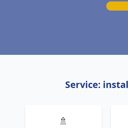
Service: inst
🚿