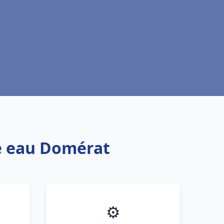
fe eau Domérat
⚙️