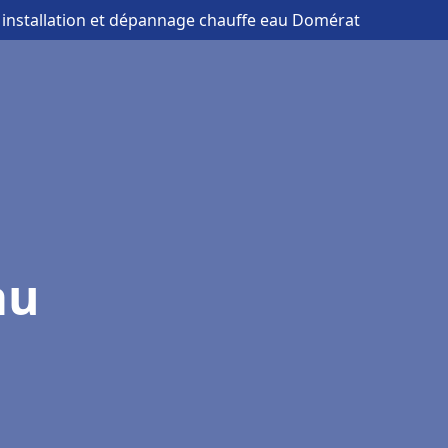
 installation et dépannage chauffe eau Domérat
au