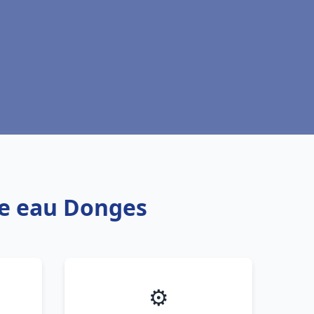
fe eau Donges
⚙️