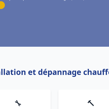
tallation et dépannage chauf
🔧
🔨