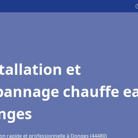

tallation et
pannage chauffe e
nges
ion rapide et professionnelle à Donges (44480)