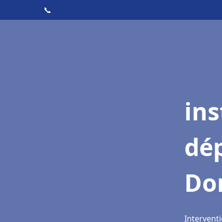
📞
ins
dé
Do
Intervent