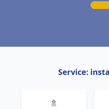
Service: ins
🚿