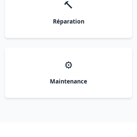
🔨
Réparation
⚙️
Maintenance