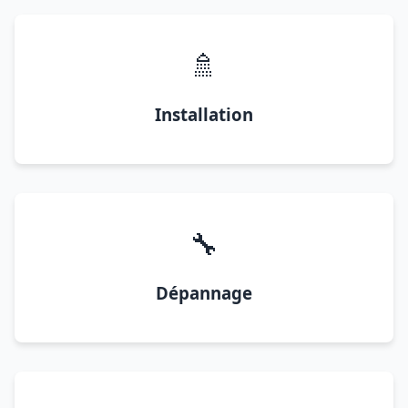
🚿
Installation
🔧
Dépannage