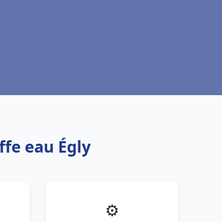
ffe eau Égly
⚙️