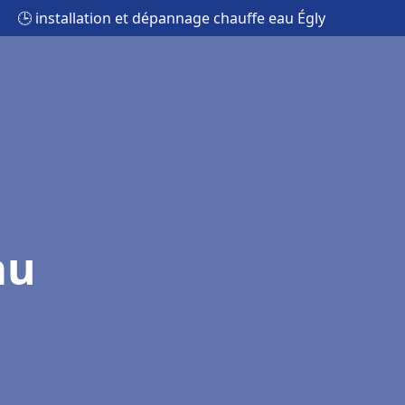
🕒 installation et dépannage chauffe eau Égly
au