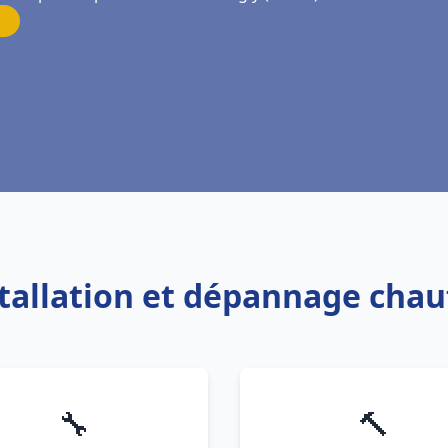
stallation et dépannage chau
🔧
🔨