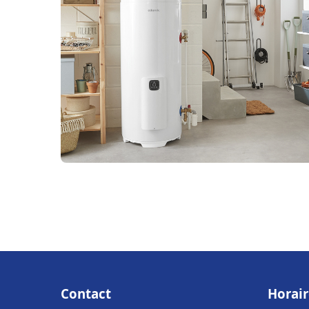
Contact
Horair