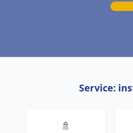
Service: in
🚿