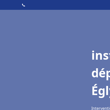
📞
ins
dé
Égl
Interventi