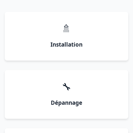
🚿
Installation
🔧
Dépannage