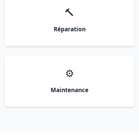
🔨
Réparation
⚙️
Maintenance