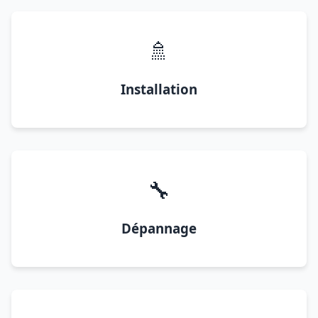
🚿
Installation
🔧
Dépannage