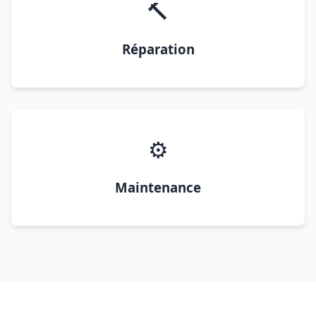
🔨
Réparation
⚙️
Maintenance