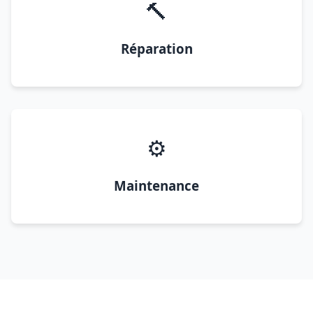
🔨
Réparation
⚙️
Maintenance