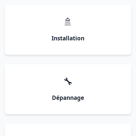
🚿
Installation
🔧
Dépannage