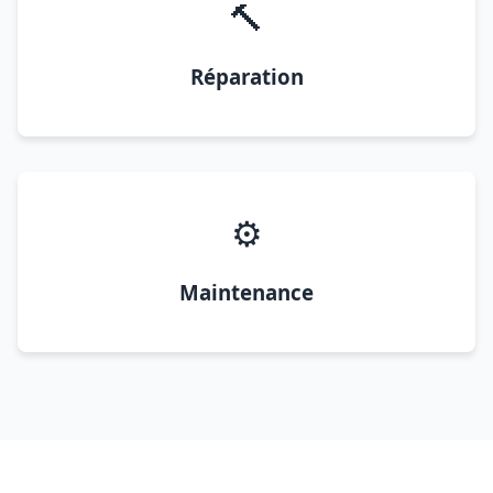
🔨
Réparation
⚙️
Maintenance