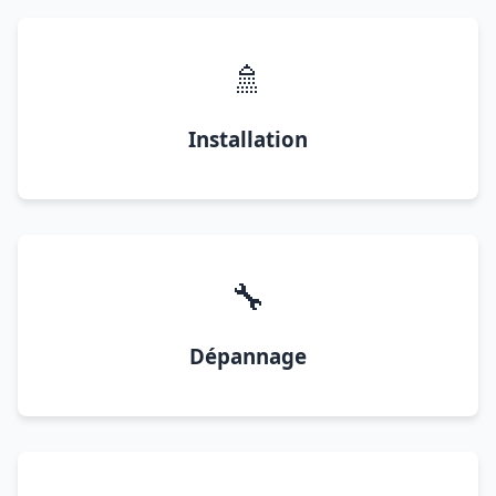
🚿
Installation
🔧
Dépannage