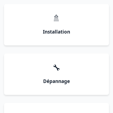
🚿
Installation
🔧
Dépannage