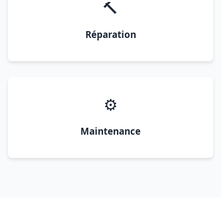
🔨
Réparation
⚙️
Maintenance