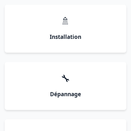
🚿
Installation
🔧
Dépannage