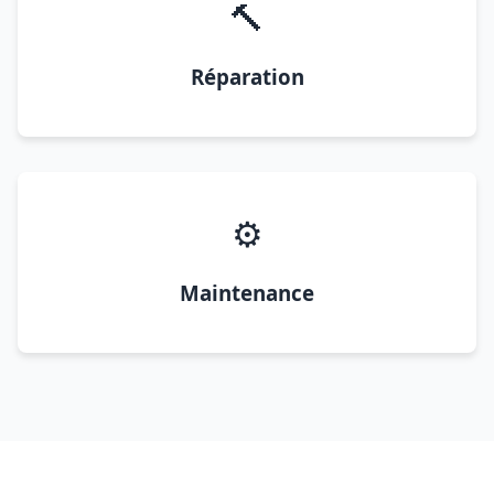
🔨
Réparation
⚙️
Maintenance