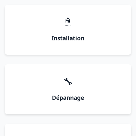
🚿
Installation
🔧
Dépannage