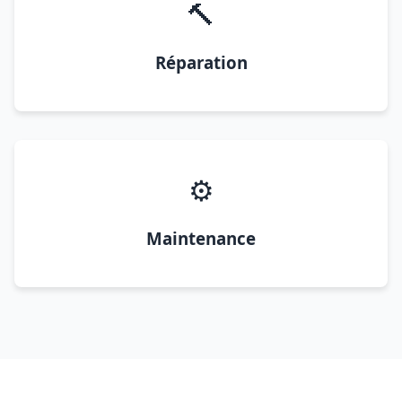
🔨
Réparation
⚙️
Maintenance