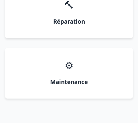
🔨
Réparation
⚙️
Maintenance