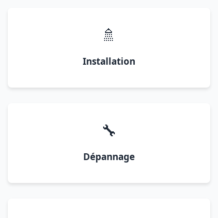
🚿
Installation
🔧
Dépannage