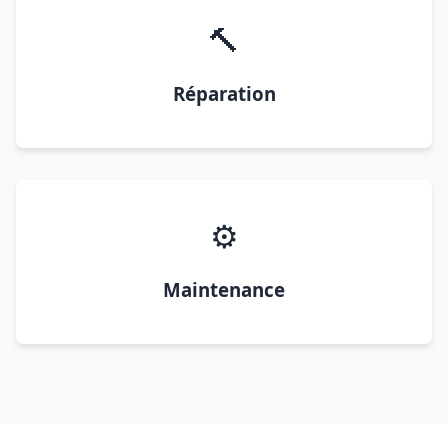
🔨
Réparation
⚙️
Maintenance