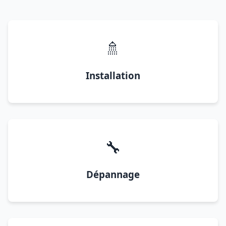
🚿
Installation
🔧
Dépannage