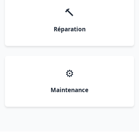
🔨
Réparation
⚙️
Maintenance