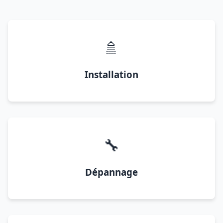
🚿
Installation
🔧
Dépannage