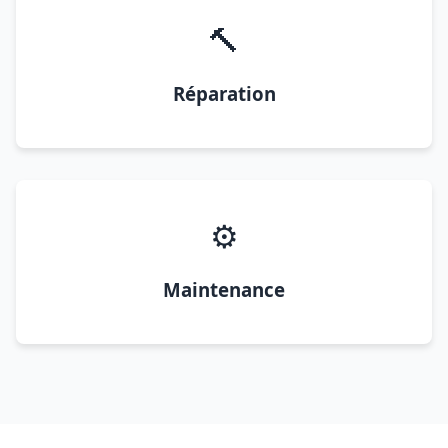
🔨
Réparation
⚙️
Maintenance