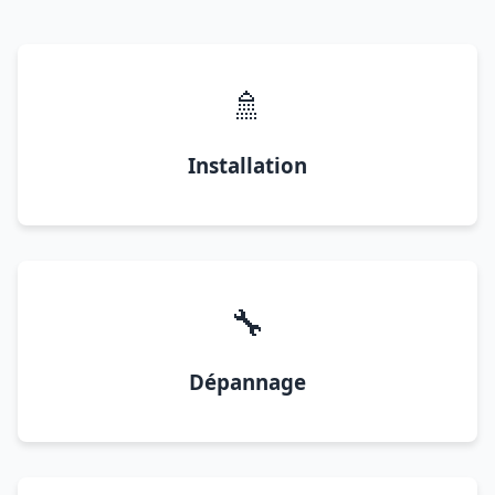
🚿
Installation
🔧
Dépannage