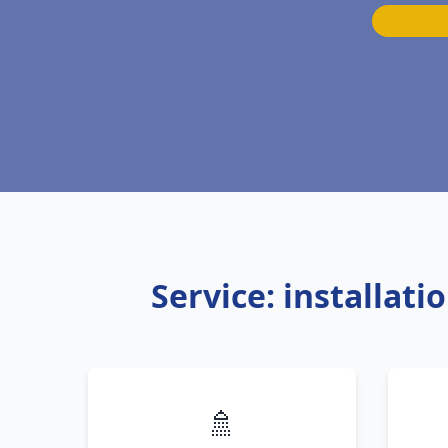
Service: installat
🚿