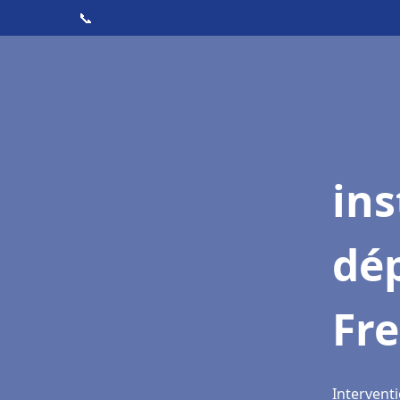
📞
ins
dé
Fre
Interventi