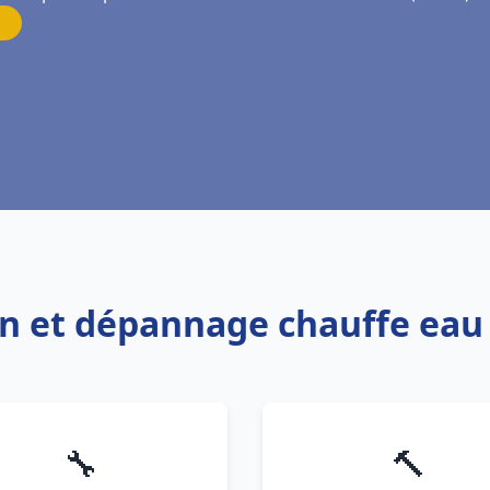
ion et dépannage chauffe eau
🔧
🔨