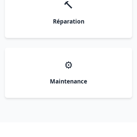
🔨
Réparation
⚙️
Maintenance