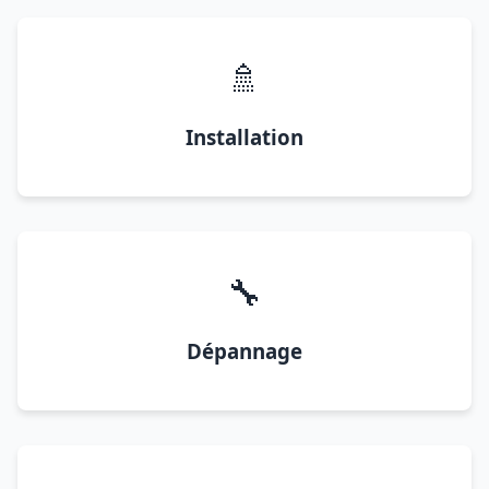
🚿
Installation
🔧
Dépannage