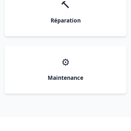
🔨
Réparation
⚙️
Maintenance