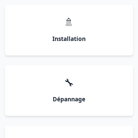
🚿
Installation
🔧
Dépannage