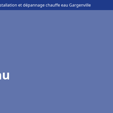
nstallation et dépannage chauffe eau Gargenville
au