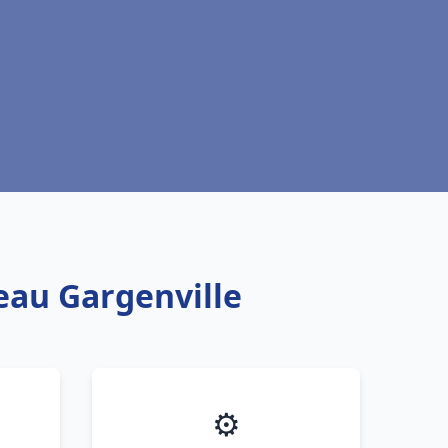
 eau Gargenville
⚙️