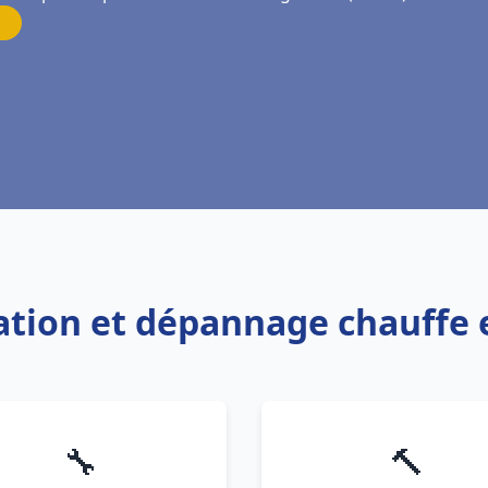
lation et dépannage chauffe
🔧
🔨