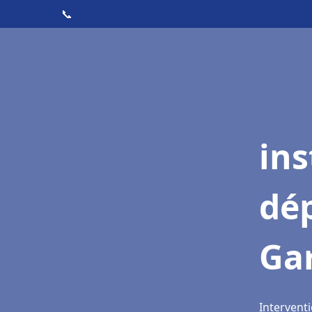
📞
ins
dé
Gar
Interventi