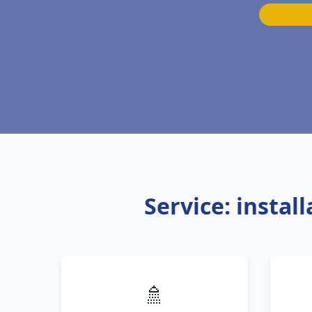
Service: instal
🚿