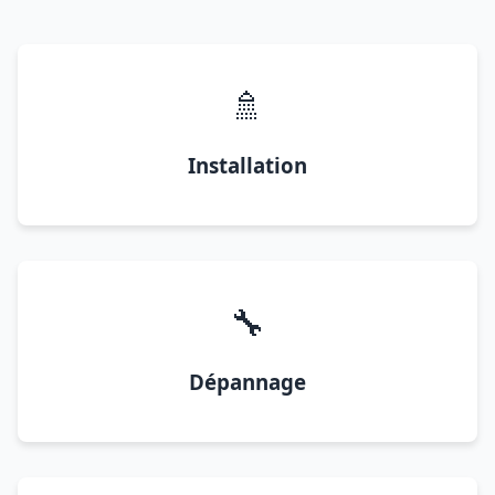
🚿
Installation
🔧
Dépannage