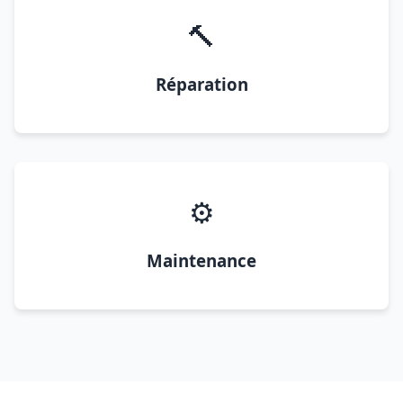
🔨
Réparation
⚙️
Maintenance