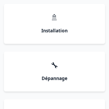
🚿
Installation
🔧
Dépannage