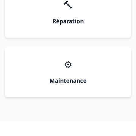
🔨
Réparation
⚙️
Maintenance