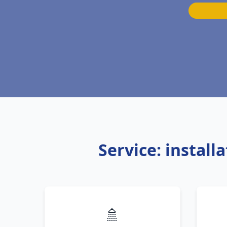
Service: instal
🚿