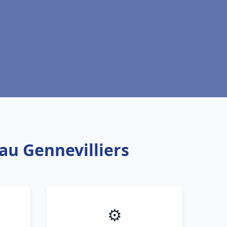
au Gennevilliers
⚙️