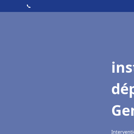
📞
ins
dé
Gen
Interventi