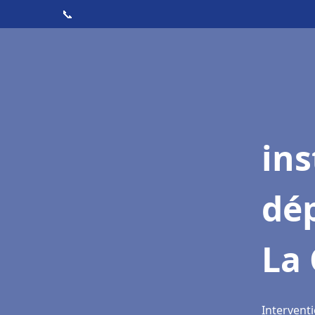
📞
ins
dé
La 
Interventi