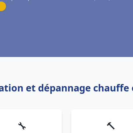
llation et dépannage chauffe 
🔧
🔨