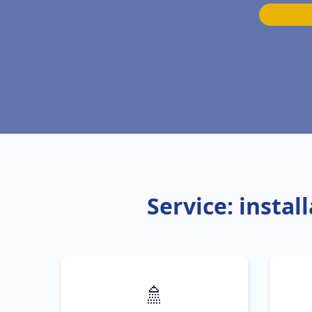
Service: insta
🚿