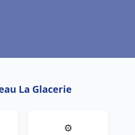
eau La Glacerie
⚙️