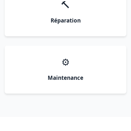
🔨
Réparation
⚙️
Maintenance