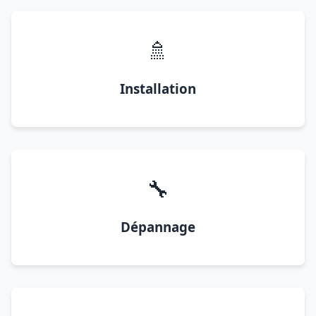
🚿
Installation
🔧
Dépannage