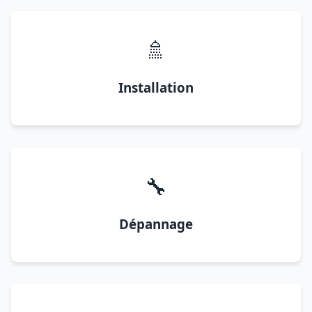
🚿
Installation
🔧
Dépannage