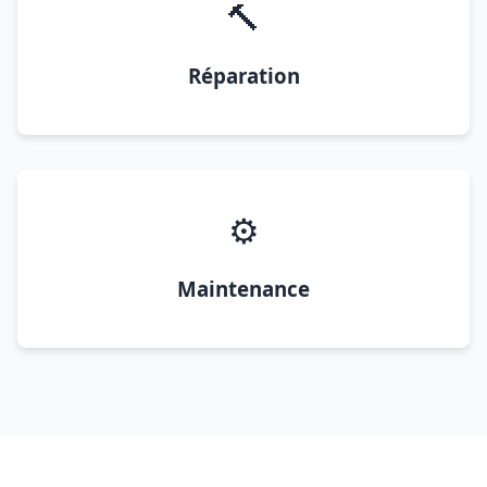
🔨
Réparation
⚙️
Maintenance