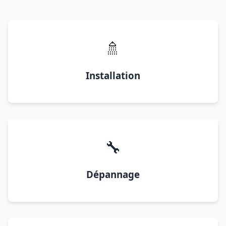
🚿
Installation
🔧
Dépannage