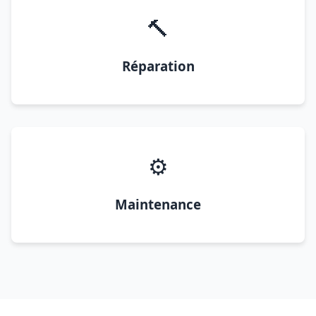
🔨
Réparation
⚙️
Maintenance