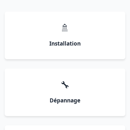
🚿
Installation
🔧
Dépannage