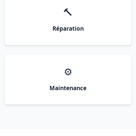
🔨
Réparation
⚙️
Maintenance