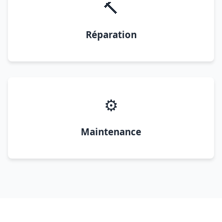
🔨
Réparation
⚙️
Maintenance