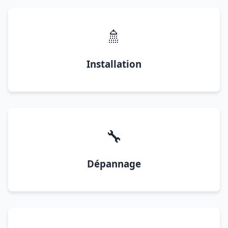
🚿
Installation
🔧
Dépannage