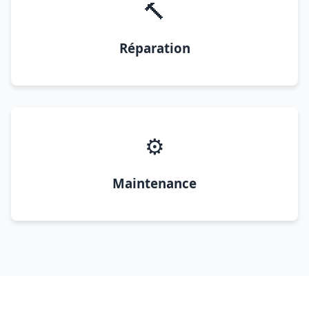
🔨
Réparation
⚙️
Maintenance