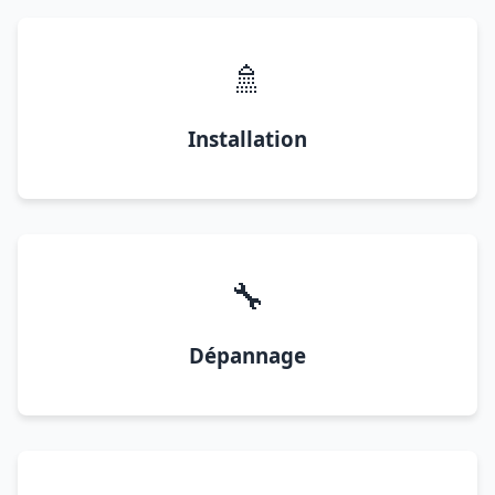
🚿
Installation
🔧
Dépannage